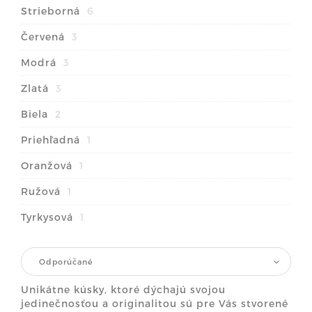
Strieborná
6
Červená
3
Modrá
3
Zlatá
3
Biela
2
Priehľadná
1
Oranžová
1
Ružová
1
Tyrkysová
1
Odporúčané
Unikátne kúsky, ktoré dýchajú svojou
jedinečnosťou a originalitou sú pre Vás stvorené