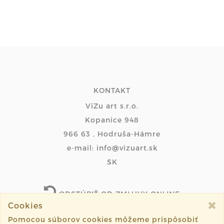
KONTAKT
ViZu art s.r.o.
Kopanice 948
966 63 , Hodruša-Hámre
e-mail: info@vizuart.sk
SK
ODSTÚPIŤ OD ZMLUVY ONLINE
Cookies
Pomocou súborov cookies môžeme prispôsobiť