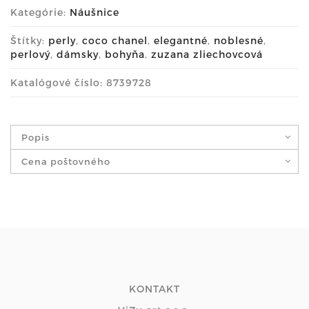
Kategórie:
Náušnice
Štítky:
perly
,
coco chanel
,
elegantné
,
noblesné
,
perlový
,
dámsky
,
bohyňa
,
zuzana zliechovcová
Katalógové číslo: 8739728
Popis
Cena poštovného
KONTAKT