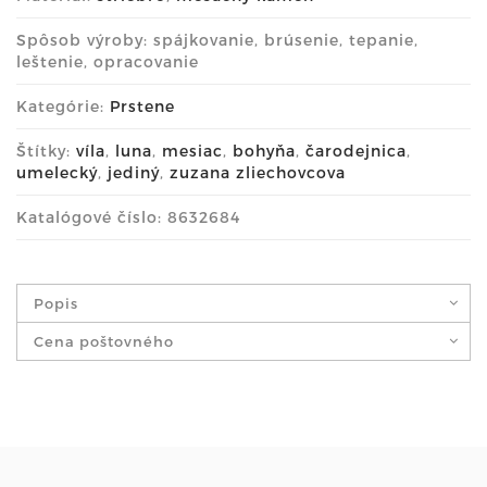
Spôsob výroby: spájkovanie, brúsenie, tepanie,
leštenie, opracovanie
Kategórie:
Prstene
Štítky:
víla
,
luna
,
mesiac
,
bohyňa
,
čarodejnica
,
umelecký
,
jediný
,
zuzana zliechovcova
Katalógové číslo: 8632684
Popis
Cena poštovného