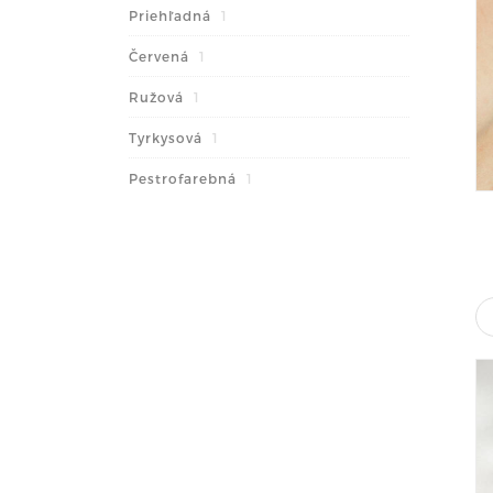
Priehľadná
1
Červená
1
Ružová
1
Tyrkysová
1
Pestrofarebná
1