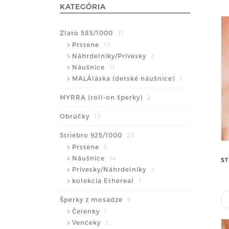
KATEGÓRIA
Zlato 585/1000
31
Prstene
17
Náhrdelníky/Prívesky
2
Náušnice
11
MALÁláska (detské náušnice)
1
MYRRA (roll-on šperky)
2
Obrúčky
12
Striebro 925/1000
23
Prstene
5
Náušnice
14
S
Prívesky/Náhrdelníky
3
kolekcia Ethereal
1
Šperky z mosadze
6
Čelenky
1
Venčeky
3