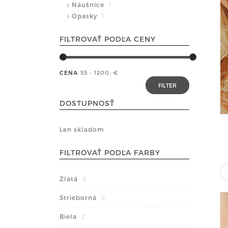
Náušnice
1
Opasky
1
FILTROVAŤ PODĽA CENY
CENA
55 - 1200
,-€
DOSTUPNOSŤ
Len skladom
FILTROVAŤ PODĽA FARBY
Zlatá
8
Strieborná
4
Biela
2