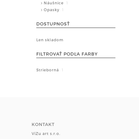
Náušnice
1
Opasky
1
DOSTUPNOSŤ
Len skladom
FILTROVAŤ PODĽA FARBY
Strieborná
1
KONTAKT
ViZu art s.r.o.