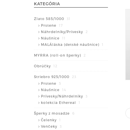
KATEGÓRIA
Zlato 585/1000
31
Prstene
17
Náhrdelníky/Prívesky
2
Náušnice
11
MALÁláska (detské náušnice)
1
MYRRA (roll-on šperky)
2
Obrúčky
12
Striebro 925/1000
23
Prstene
5
Náušnice
14
Prívesky/Náhrdelníky
3
kolekcia Ethereal
1
Šperky z mosadze
6
Čelenky
1
Venčeky
3