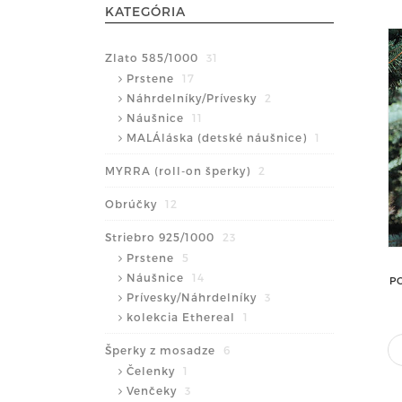
KATEGÓRIA
Zlato 585/1000
31
Prstene
17
Náhrdelníky/Prívesky
2
Náušnice
11
MALÁláska (detské náušnice)
1
MYRRA (roll-on šperky)
2
Obrúčky
12
Striebro 925/1000
23
Prstene
5
Náušnice
14
P
Prívesky/Náhrdelníky
3
kolekcia Ethereal
1
Šperky z mosadze
6
Čelenky
1
Venčeky
3