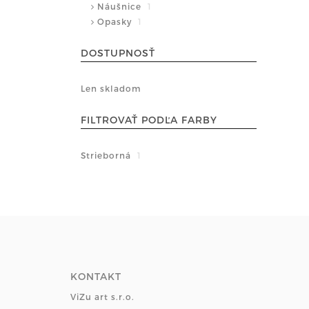
Náušnice
1
Opasky
1
DOSTUPNOSŤ
Len skladom
FILTROVAŤ PODĽA FARBY
Strieborná
1
KONTAKT
ViZu art s.r.o.