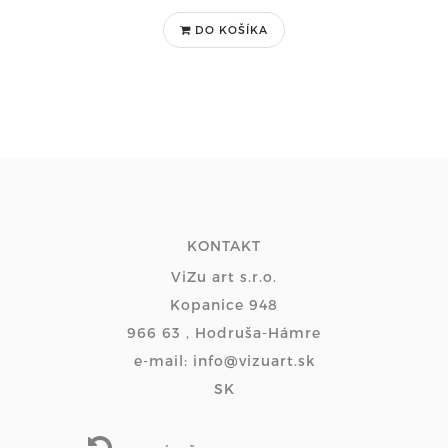
DO KOŠÍKA
KONTAKT
ViZu art s.r.o.
Kopanice 948
966 63 , Hodruša-Hámre
e-mail: info@vizuart.sk
SK