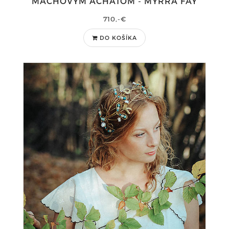
MACHOVÝM ACHÁTOM - MYRRA FAY
710,-€
DO KOŠÍKA