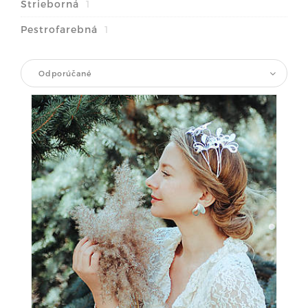
Strieborná
1
Pestrofarebná
1
Odporúčané