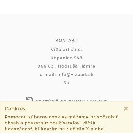
KONTAKT
ViZu art s.r.o.
Kopanice 948
966 63 , Hodruša-Hámre
e-mail: info@vizuart.sk
SK
ODSTÚPIŤ OD ZMLUVY ONLINE
Cookies
Pomocou súborov cookies môžeme prispôsobiť
obsah a poskytnúť používateľovi väčšiu
©2026 vizuart.sk všetky práva vyhradené.
bezpečnosť. Kliknutím na tlačidlo X alebo