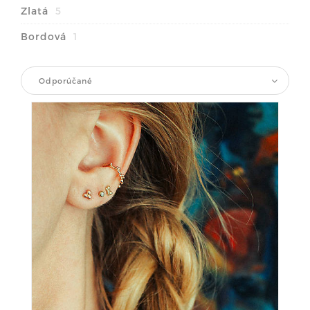
Zlatá
5
Bordová
1
Odporúčané