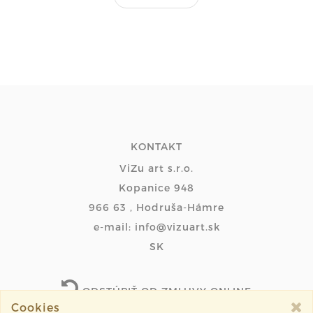
KONTAKT
ViZu art s.r.o.
Kopanice 948
966 63 , Hodruša-Hámre
e-mail: info@vizuart.sk
SK
ODSTÚPIŤ OD ZMLUVY ONLINE
Cookies