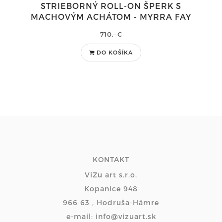
STRIEBORNÝ ROLL-ON ŠPERK S
MACHOVÝM ACHÁTOM - MYRRA FAY
710,-€
DO KOŠÍKA
KONTAKT
ViZu art s.r.o.
Kopanice 948
966 63 , Hodruša-Hámre
e-mail: info@vizuart.sk