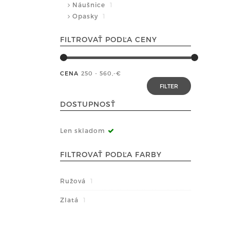
Náušnice
1
Opasky
1
FILTROVAŤ PODĽA CENY
CENA
250 - 560
,-€
DOSTUPNOSŤ
Len skladom
FILTROVAŤ PODĽA FARBY
Ružová
1
Zlatá
1