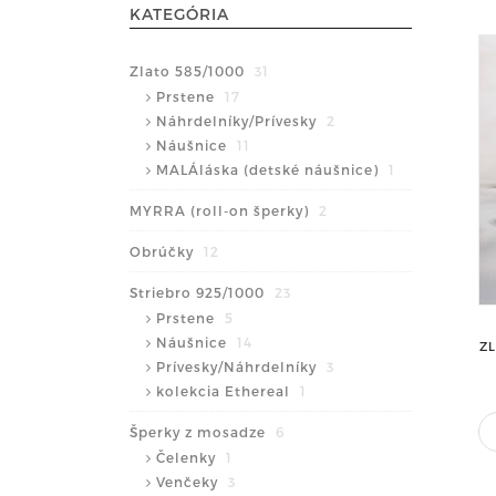
KATEGÓRIA
Zlato 585/1000
31
Prstene
17
Náhrdelníky/Prívesky
2
Náušnice
11
MALÁláska (detské náušnice)
1
MYRRA (roll-on šperky)
2
Obrúčky
12
Striebro 925/1000
23
Prstene
5
Náušnice
14
ZL
Prívesky/Náhrdelníky
3
kolekcia Ethereal
1
Šperky z mosadze
6
Čelenky
1
Venčeky
3